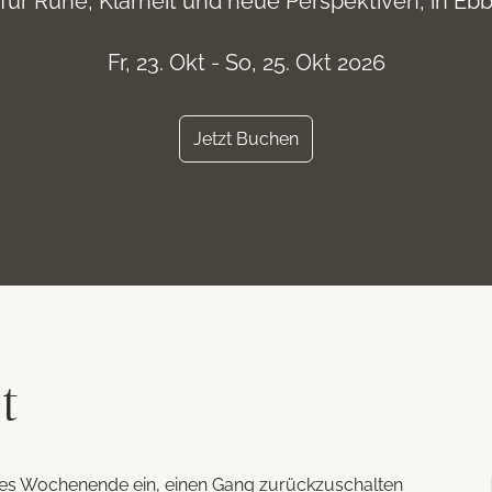
ür Ruhe, Klarheit und neue Perspektiven, in Ebbs
Fr, 23. Okt - So, 25. Okt 2026
Jetzt Buchen
t
eses Wochenende ein, einen Gang zurückzuschalten