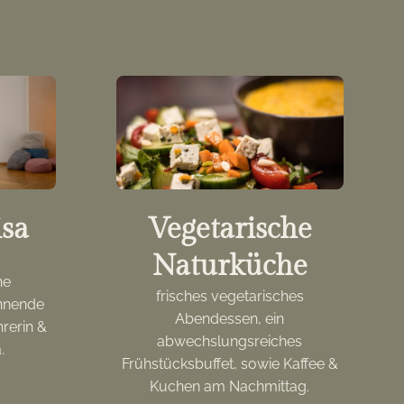
isa
Vegetarische
Naturküche
he
frisches vegetarisches
annende
Abendessen, ein
rerin &
abwechslungsreiches
.
Frühstücksbuffet, sowie Kaffee &
Kuchen am Nachmittag.