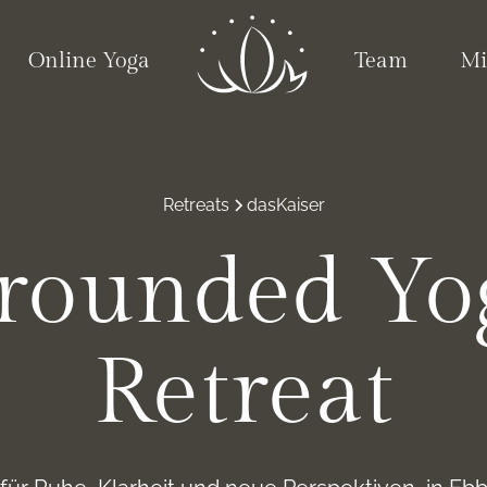
Online Yoga
Team
Mi
Retreats
dasKaiser
rounded Yo
Retreat