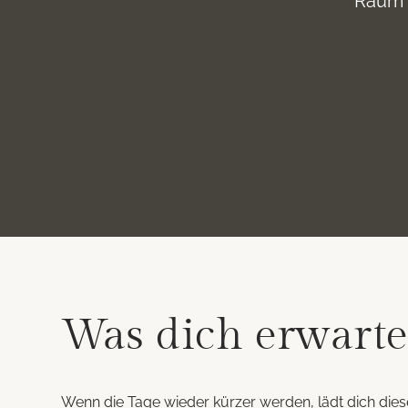
Raum f
Was dich erwarte
Wenn die Tage wieder kürzer werden, lädt dich di