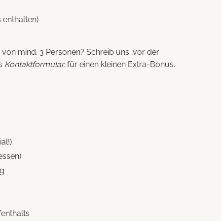
s enthalten)
 von mind. 3 Personen? Schreib uns ,vor der
as
Kontaktformular,
für einen kleinen Extra-Bonus.
al!)
essen)
ag
enthalts