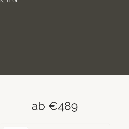
, Tirol
ab €489